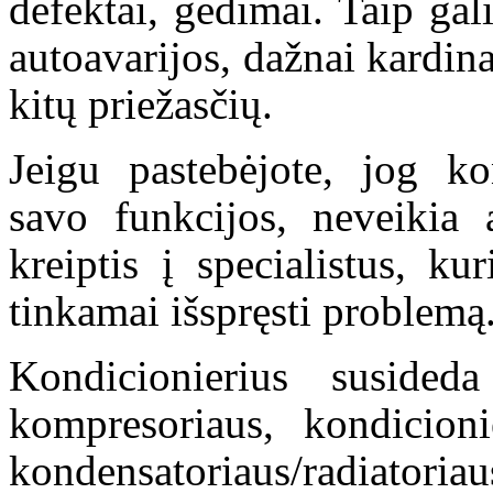
defektai, gedimai. Taip gal
autoavarijos, dažnai kardina
kitų priežasčių.
Jeigu pastebėjote, jog kon
savo funkcijos, neveikia a
kreiptis į specialistus, k
tinkamai išspręsti problemą
Kondicionierius susided
kompresoriaus, kondicionie
kondensatoriaus/radiatoria