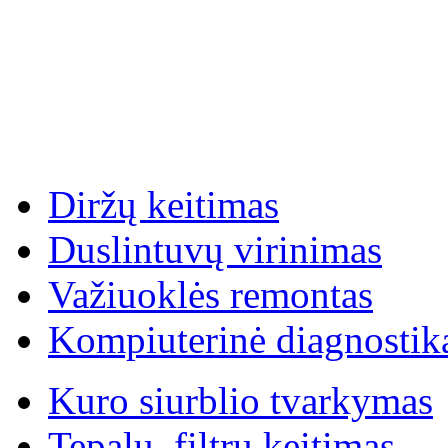
Diržų keitimas
Duslintuvų virinimas
Važiuoklės remontas
Kompiuterinė diagnostik
Kuro siurblio tvarkymas
Tepalų, filtrų keitimas