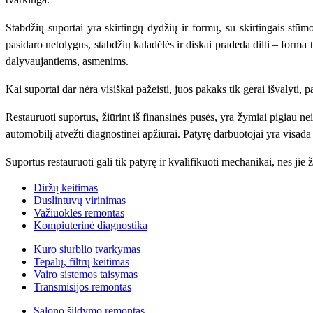
Stabdžių suportai yra skirtingų dydžių ir formų, su skirtingais stūmo
pasidaro netolygus, stabdžių kaladėlės ir diskai pradeda dilti – forma 
dalyvaujantiems, asmenims.
Kai suportai dar nėra visiškai pažeisti, juos pakaks tik gerai išvalyti, p
Restauruoti suportus, žiūrint iš finansinės pusės, yra žymiai pigiau nei
automobilį atvežti diagnostinei apžiūrai. Patyrę darbuotojai yra visada
Suportus restauruoti gali tik patyrę ir kvalifikuoti mechanikai, nes jie 
Diržų keitimas
Duslintuvų virinimas
Važiuoklės remontas
Kompiuterinė diagnostika
Kuro siurblio tvarkymas
Tepalų, filtrų keitimas
Vairo sistemos taisymas
Transmisijos remontas
Salono šildymo remontas