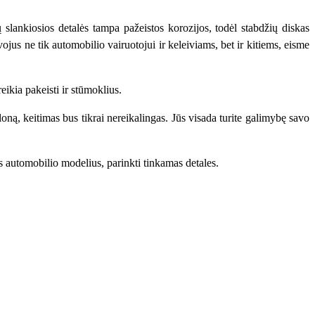
ų slankiosios detalės tampa pažeistos korozijos, todėl stabdžių diskas
ojus ne tik automobilio vairuotojui ir keleiviams, bet ir kitiems, eisme
reikia pakeisti ir stūmoklius.
aloną, keitimas bus tikrai nereikalingas. Jūs visada turite galimybę savo
gus automobilio modelius, parinkti tinkamas detales.