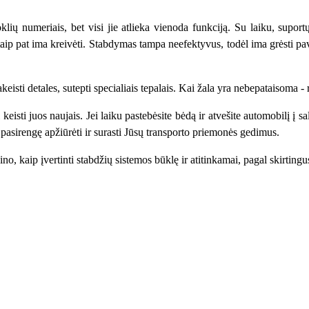
klių numeriais, bet visi jie atlieka vienoda funkciją. Su laiku, suport
taip pat ima kreivėti. Stabdymas tampa neefektyvus, todėl ima grėsti pav
akeisti detales, sutepti specialiais tepalais. Kai žala yra nebepataisoma - 
 keisti juos naujais. Jei laiku pastebėsite bėdą ir atvešite automobilį į s
 pasirengę apžiūrėti ir surasti Jūsų transporto priemonės gedimus.
žino, kaip įvertinti stabdžių sistemos būklę ir atitinkamai, pagal skirtin