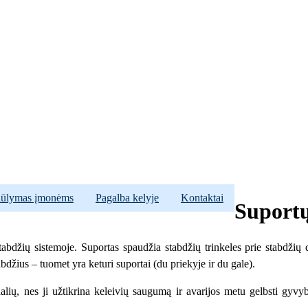
iūlymas įmonėms
Pagalba kelyje
Kontaktai
Suportų
bdžių sistemoje. Suportas spaudžia stabdžių trinkeles prie stabdžių dis
abdžius – tuomet yra keturi suportai (du priekyje ir du gale).
ių, nes ji užtikrina keleivių saugumą ir avarijos metu gelbsti gyvybes