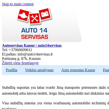
Skip to main content
Autoservisas Kaune | auto14servisas
Tel: +37060699611
El.paštas: info@auto14servisas.lt
Partizanų g. 87b, Kaunas
Žiūrėti vietą žemėlapyje
Pradžia
Veiklos aprašymas
Auto remontas Kaune
Pas
Stabdžių suportas yra labai svarbi Jūsų transporto priemonės dalis sta
automobilį arba laisvai riedėti. Jeigu Jūsų automobilis turi diskinius st
Visa stabdžių sistema yra viena svarbiausių automobilio techninių dal
tvarkinga.