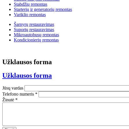
Stabdžių remontas
Starterių ir generatorių remontas
Variklio remontas
Šarnyrų restauravimas
Suportų restauravimas
Mikroautobusų remontas
Kondicionierių remontas
Užklausos forma
Užklausos forma
Jūsų vardas
Telefono numeris
*
Žinutė
*